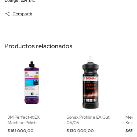
Código:
224 141
Compartir
Productos relacionados
3M Perfect-It EX
Sonax Profiline EX Cut
Menze
Machine Polish
05/05
Seala
$161.000,00
$130.000,00
$65.