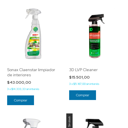
Sonax Claenstar limpiador
3D LVP Cleaner
de interiores
$15.501,00
$43.000,00
3
x
$5.167,00
sin interés
3
x
$14.333,33
sin interés
Sin stock