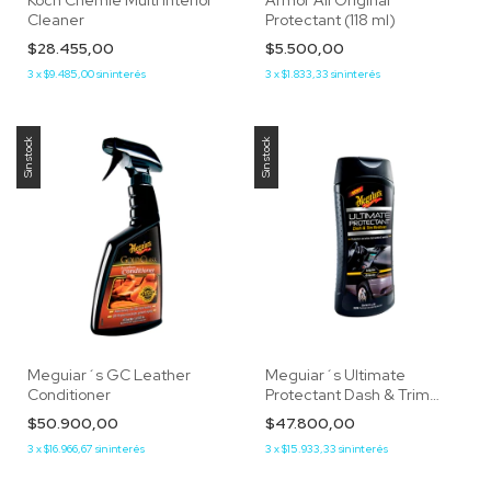
Koch Chemie Multi Interior
Armor All Original
Cleaner
Protectant (118 ml)
$28.455,00
$5.500,00
3
x
$9.485,00
sin interés
3
x
$1.833,33
sin interés
Sin stock
Sin stock
Meguiar´s GC Leather
Meguiar´s Ultimate
Conditioner
Protectant Dash & Trim
Restorer
$50.900,00
$47.800,00
3
x
$16.966,67
sin interés
3
x
$15.933,33
sin interés