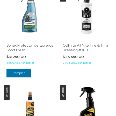
Sonax Protector de tableros
Collinite All Nite Tire & Trim
Sport Fresh
Dressing #360
$31.250,00
$48.850,00
3
x
$10.416,67
sin interés
3
x
$16.283,33
sin interés
Sin stock
Sin stock