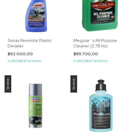
Sonax Revividor Plastic
Meguiar´s All Purpose
Detailer
Cleaner (3.78 lts)
$62.000,00
$85.700,00
3
x
$20.666,67
sin interés
3
x
$28.566,67
sin interés
Sin stock
Sin stock