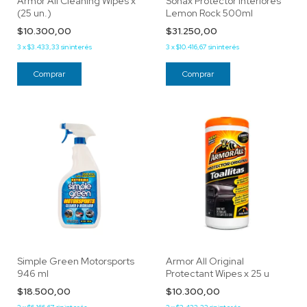
Armor All Cleaning Wipes x
Sonax Protector Interiores
(25 un.)
Lemon Rock 500ml
$10.300,00
$31.250,00
3
x
$3.433,33
sin interés
3
x
$10.416,67
sin interés
Simple Green Motorsports
Armor All Original
946 ml
Protectant Wipes x 25 u
$18.500,00
$10.300,00