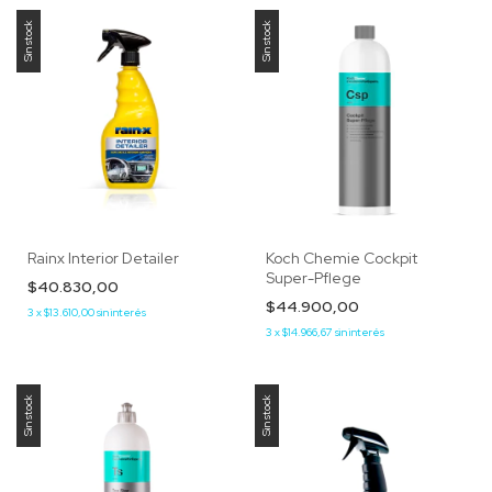
Sin stock
Sin stock
Rainx Interior Detailer
Koch Chemie Cockpit
Super-Pflege
$40.830,00
$44.900,00
3
x
$13.610,00
sin interés
3
x
$14.966,67
sin interés
Sin stock
Sin stock