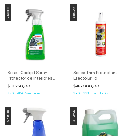
Sin stock
Sin stock
Sonax Cockpit Spray
Sonax Trim Protectant
Protector de interiores
Efecto Brillo
Green Lemon
$31.250,00
$46.000,00
3
x
$10.416,67
sin interés
3
x
$15.333,33
sin interés
Sin stock
Sin stock