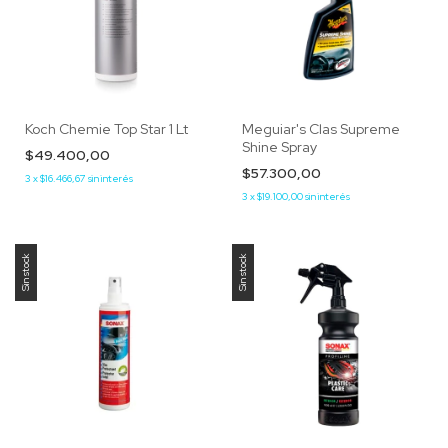
Koch Chemie Top Star 1 Lt
Meguiar's Clas Supreme
Shine Spray
$49.400,00
$57.300,00
3
x
$16.466,67
sin interés
3
x
$19.100,00
sin interés
Sin stock
Sin stock