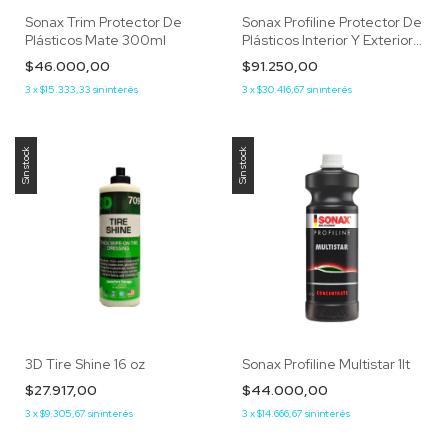
Sonax Trim Protector De
Sonax Profiline Protector De
Plásticos Mate 300ml
Plásticos Interior Y Exterior 1
Lt
$46.000,00
$91.250,00
3
x
$15.333,33
sin interés
3
x
$30.416,67
sin interés
Sin stock
Sin stock
3D Tire Shine 16 oz
Sonax Profiline Multistar 1lt
$27.917,00
$44.000,00
3
x
$9.305,67
sin interés
3
x
$14.666,67
sin interés