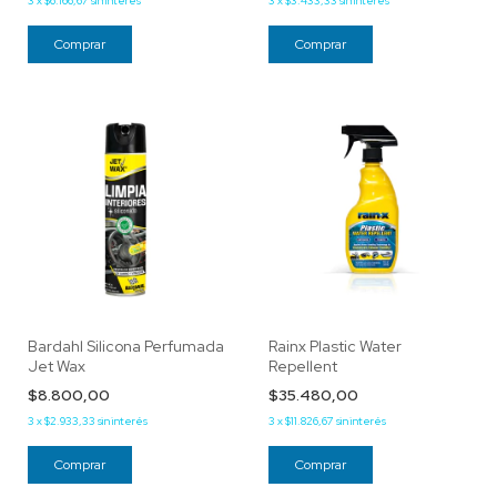
3
x
$6.166,67
sin interés
3
x
$3.433,33
sin interés
Bardahl Silicona Perfumada
Rainx Plastic Water
Jet Wax
Repellent
$8.800,00
$35.480,00
3
x
$2.933,33
sin interés
3
x
$11.826,67
sin interés