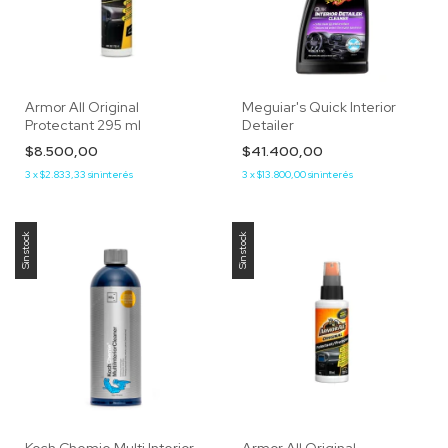
Armor All Original
Meguiar's Quick Interior
Protectant 295 ml
Detailer
$8.500,00
$41.400,00
3
x
$2.833,33
sin interés
3
x
$13.800,00
sin interés
Sin stock
Sin stock