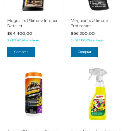
Meguia´s Ultimate Interior
Meguiar´s Ultimate
Detailer
Protectant
$64.400,00
$66.300,00
3
x
$21.466,67
sin interés
3
x
$22.100,00
sin interés