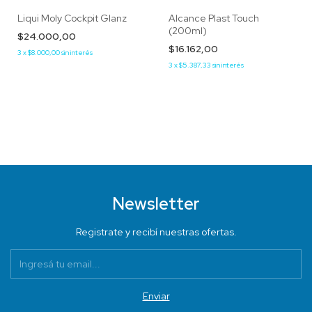
Liqui Moly Cockpit Glanz
Alcance Plast Touch
(200ml)
$24.000,00
$16.162,00
3
x
$8.000,00
sin interés
3
x
$5.387,33
sin interés
Newsletter
Registrate y recibí nuestras ofertas.