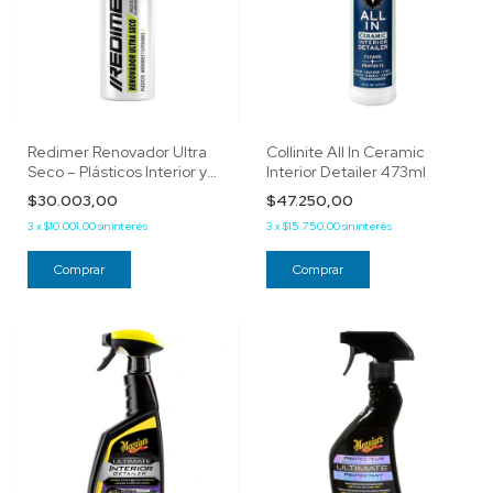
Redimer Renovador Ultra
Collinite All In Ceramic
Seco – Plásticos Interior y
Interior Detailer 473ml
exterior
$30.003,00
$47.250,00
3
x
$10.001,00
sin interés
3
x
$15.750,00
sin interés