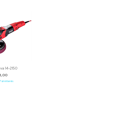
iva 14-2150
38,00
7
sin interés