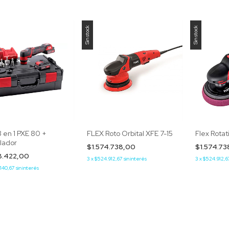
Sin stock
Sin stock
 en 1 PXE 80 +
FLEX Roto Orbital XFE 7-15
Flex Rotat
llador
$1.574.738,00
$1.574.7
8.422,00
3
x
$524.912,67
sin interés
3
x
$524.912,6
140,67
sin interés