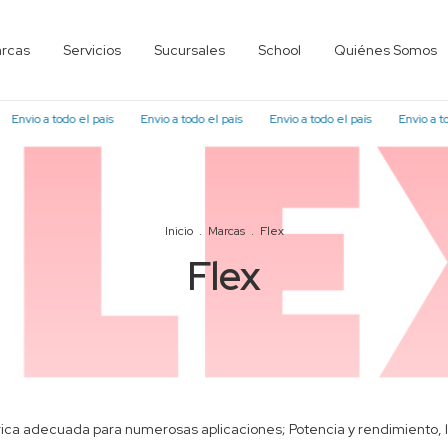
rcas
Servicios
Sucursales
School
Quiénes Somos
nvio a todo el país
Envio a todo el país
Envio a todo el país
Envio a todo 
Inicio
.
Marcas
.
Flex
Flex
rica adecuada para numerosas aplicaciones; Potencia y rendimiento, 