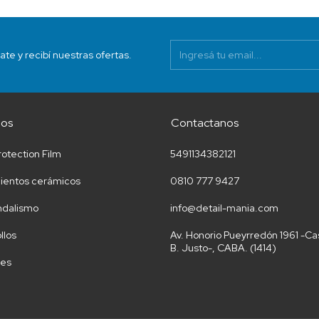
ate y recibí nuestras ofertas.
ios
Contactanos
rotection Film
5491134382121
ientos cerámicos
0810 777 9427
ndalismo
info@detail-mania.com
llos
Av. Honorio Pueyrredón 1961 -Ca
B. Justo-, CABA. (1414)
res