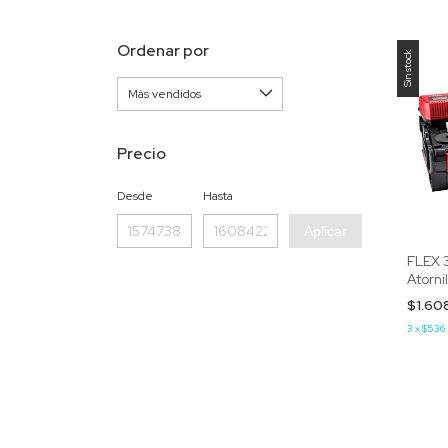
Ordenar por
Sin stock
Precio
Desde
Hasta
Aplicar
FLEX 3
Atorni
$1.60
3
x
$536.