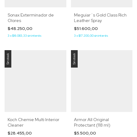
Sonax Exterminador de
Meguiar´s Gold Class Rich
Olores
Leather Spray
$48.250,00
$51.600,00
3
x
$16.083,33
sin interés
3
x
$17.200,00
sin interés
Sin stock
Sin stock
Koch Chemie Multi Interior
Armor All Original
Cleaner
Protectant (118 ml)
$28.455,00
$5.500,00