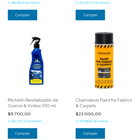
3
x
$6.166,67
sin interés
3
x
$3.433,33
sin interés
Michelin Revitalizador de
Chamaleon Paint for Fabrics
Cueros & Vinilos 330 ml
& Carpets
$9.700,00
$23.000,00
3
x
$3.233,33
sin interés
3
x
$7.666,67
sin interés