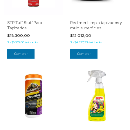
STP Tuff Stuff Para
Redimer Limpia tapizados y
Tapizados
multi superficies
$18.300,00
$13.012,00
3
x
$6.100,00
sin interés
3
x
$4.337,33
sin interés