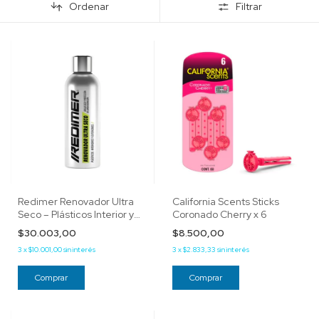
Ordenar
Filtrar
Redimer Renovador Ultra
California Scents Sticks
Seco – Plásticos Interior y
Coronado Cherry x 6
exterior
$30.003,00
$8.500,00
3
x
$10.001,00
sin interés
3
x
$2.833,33
sin interés