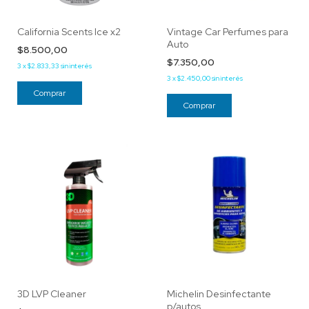
California Scents Ice x2
Vintage Car Perfumes para
Auto
$8.500,00
$7.350,00
3
x
$2.833,33
sin interés
3
x
$2.450,00
sin interés
3D LVP Cleaner
Michelin Desinfectante
p/autos