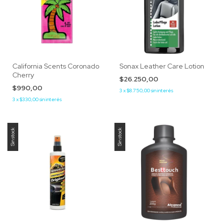
California Scents Coronado
Sonax Leather Care Lotion
Cherry
$26.250,00
$990,00
3
x
$8.750,00
sin interés
3
x
$330,00
sin interés
Sin stock
Sin stock