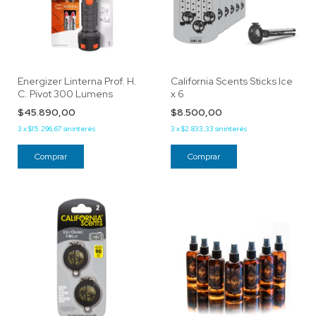
Energizer Linterna Prof. H.
California Scents Sticks Ice
C. Pivot 300 Lumens
x 6
$45.890,00
$8.500,00
3
x
$15.296,67
sin interés
3
x
$2.833,33
sin interés