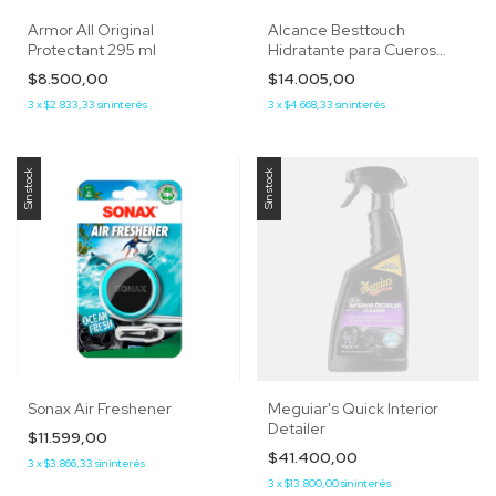
Armor All Original
Alcance Besttouch
Protectant 295 ml
Hidratante para Cueros
(200 ml)
$8.500,00
$14.005,00
3
x
$2.833,33
sin interés
3
x
$4.668,33
sin interés
Sin stock
Sin stock
Sonax Air Freshener
Meguiar's Quick Interior
Detailer
$11.599,00
$41.400,00
3
x
$3.866,33
sin interés
3
x
$13.800,00
sin interés