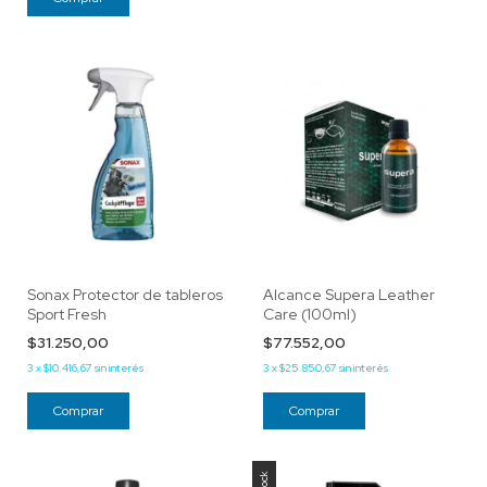
Sonax Protector de tableros
Alcance Supera Leather
Sport Fresh
Care (100ml)
$31.250,00
$77.552,00
3
x
$10.416,67
sin interés
3
x
$25.850,67
sin interés