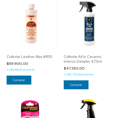
Collinite Leather Wax #855
Collinite All In Ceramic
Interior Detailer 473ml
$59.900,00
$47.250,00
3
x
$19.966,67
sin interés
3
x
$15.750,00
sin interés