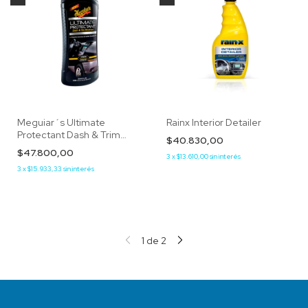
Meguiar´s Ultimate
Rainx Interior Detailer
Protectant Dash & Trim
$40.830,00
Restorer
$47.800,00
3
x
$13.610,00
sin interés
3
x
$15.933,33
sin interés
1
de
2