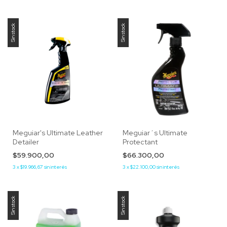
Sin stock
Sin stock
Meguiar's Ultimate Leather
Meguiar´s Ultimate
Detailer
Protectant
$59.900,00
$66.300,00
3
x
$19.966,67
sin interés
3
x
$22.100,00
sin interés
Sin stock
Sin stock