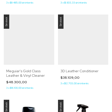
3
x
$9.485,00
sin interés
3
x
$1.833,33
sin interés
Sin stock
Sin stock
Meguiar's Gold Class
3D Leather Conditioner
Leather & Vinyl Cleaner
$38.109,00
$48.300,00
3
x
$12.703,00
sin interés
3
x
$16.100,00
sin interés
Sin stock
Sin stock