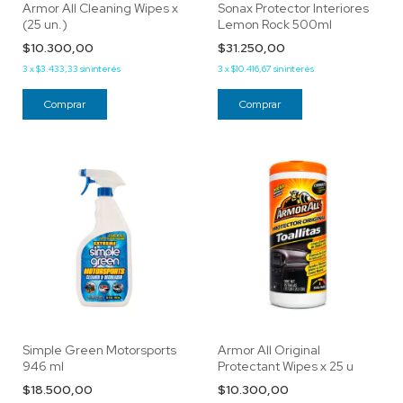
Armor All Cleaning Wipes x
Sonax Protector Interiores
(25 un.)
Lemon Rock 500ml
$10.300,00
$31.250,00
3
x
$3.433,33
sin interés
3
x
$10.416,67
sin interés
Simple Green Motorsports
Armor All Original
946 ml
Protectant Wipes x 25 u
$18.500,00
$10.300,00