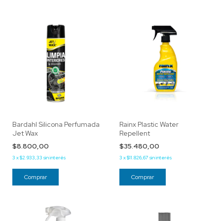
Bardahl Silicona Perfumada
Rainx Plastic Water
Jet Wax
Repellent
$8.800,00
$35.480,00
3
x
$2.933,33
sin interés
3
x
$11.826,67
sin interés