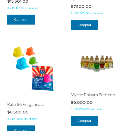
$15.501,00
$7.500,00
3
x
$5.167,00
sin interés
3
x
$2.500,00
sin interés
Mystic Balsam Perfume
$6.000,00
Ruta 66 Fragancias
3
x
$2.000,00
sin interés
$6.500,00
3
x
$2.166,67
sin interés