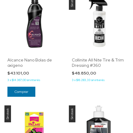
Sin stock
Alcance Nano Bolas de
Collinite All Nite Tire & Trim
oxígeno
Dressing #360
$43.101,00
$48.850,00
3
x
$14.367,00
sin interés
3
x
$16.283,33
sin interés
Sin stock
Sin stock