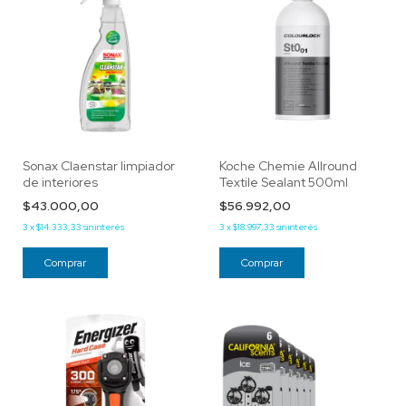
Sonax Claenstar limpiador
Koche Chemie Allround
de interiores
Textile Sealant 500ml
$43.000,00
$56.992,00
3
x
$14.333,33
sin interés
3
x
$18.997,33
sin interés