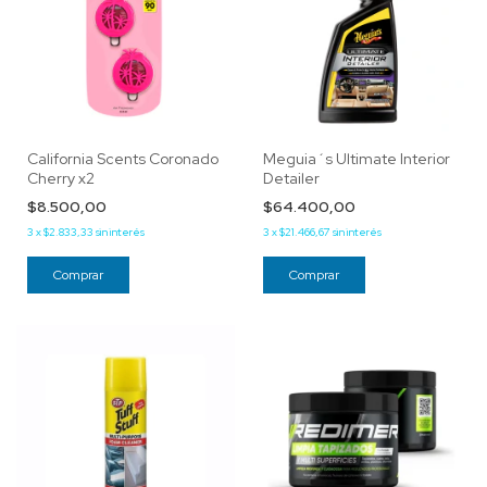
California Scents Coronado
Meguia´s Ultimate Interior
Cherry x2
Detailer
$8.500,00
$64.400,00
3
x
$2.833,33
sin interés
3
x
$21.466,67
sin interés