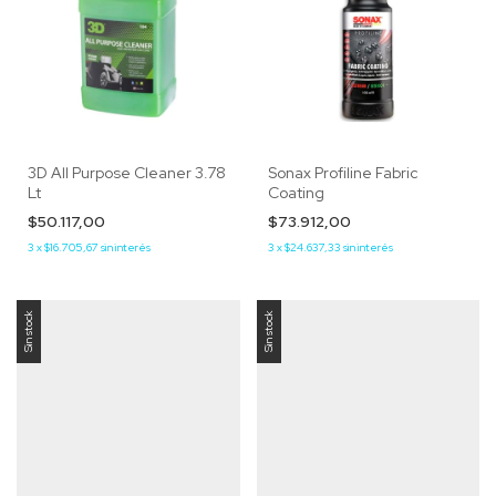
3D All Purpose Cleaner 3.78
Sonax Profiline Fabric
Lt
Coating
$50.117,00
$73.912,00
3
x
$16.705,67
sin interés
3
x
$24.637,33
sin interés
Sin stock
Sin stock