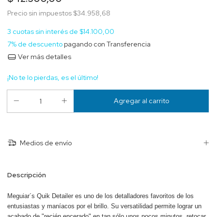
Precio sin impuestos
$34.958,68
3
cuotas sin interés de
$14.100,00
7% de descuento
pagando con Transferencia
Ver más detalles
¡No te lo pierdas, es el último!
Medios de envío
Descripción
Meguiar´s Quik Detailer es uno de los detalladores favoritos de los
entusiastas y maníacos por el brillo. Su versatilidad permite lograr un
acabado de "recién encerado" en tan sólo unos pocos minutos, retocar