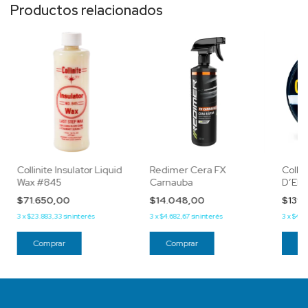
Productos relacionados
Collinite Insulator Liquid
Redimer Cera FX
Colli
Wax #845
Carnauba
D’Ele
Paste
$71.650,00
$14.048,00
$139
3
x
$23.883,33
sin interés
3
x
$4.682,67
sin interés
3
x
$46.