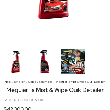
Inicio
.
Exterior
.
Ceras y cerámicos
.
Meguiar´s Mist & Wipe Quik Detailer
Meguiar´s Mist & Wipe Quik Detailer
SKU:
EXTCRD0000A3316
$42.300,00