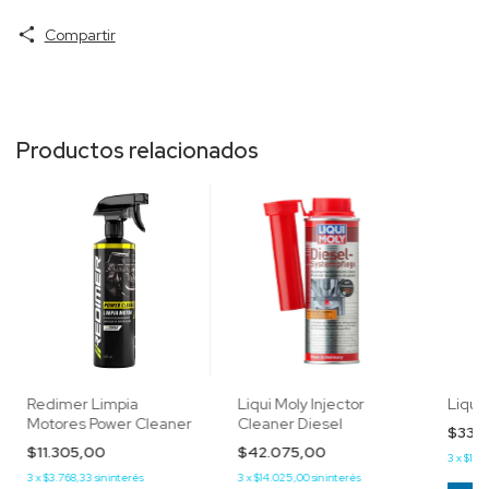
Compartir
Productos relacionados
Redimer Limpia
Liqui Moly Injector
Liqui
Motores Power Cleaner
Cleaner Diesel
$33.
$11.305,00
$42.075,00
3
x
$11.2
3
x
$3.768,33
sin interés
3
x
$14.025,00
sin interés