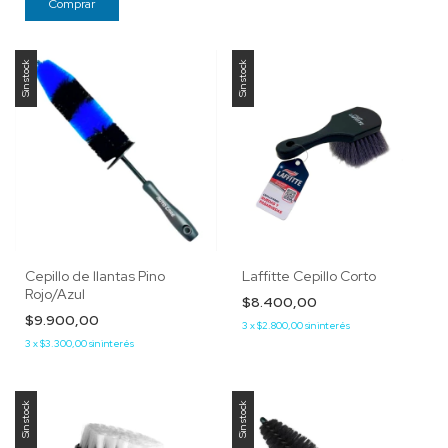
Sin stock
Sin stock
Cepillo de llantas Pino
Laffitte Cepillo Corto
Rojo/Azul
$8.400,00
$9.900,00
3
x
$2.800,00
sin interés
3
x
$3.300,00
sin interés
Sin stock
Sin stock