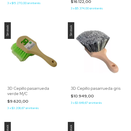
$16.122,00
3
x
$15.270,00
sin interés
3
x
$5.374,00
sin interés
Sin stock
Sin stock
3D Cepillo pasarrueda
3D Cepillo pasarrueda gris
verde M/C
$10.949,00
$9.620,00
3
x
$3.649,67
sin interés
3
x
$3.206,67
sin interés
Sin stock
Sin stock