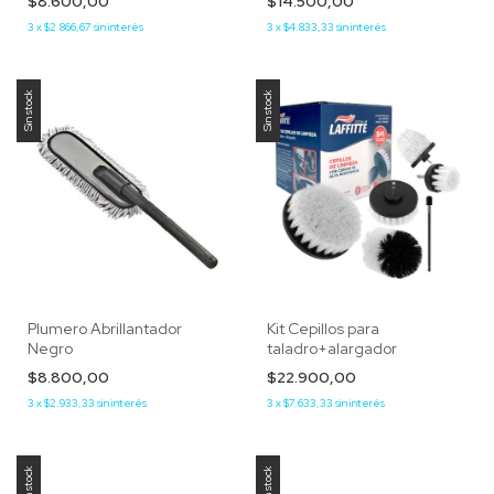
$8.600,00
$14.500,00
3
x
$2.866,67
sin interés
3
x
$4.833,33
sin interés
Sin stock
Sin stock
Plumero Abrillantador
Kit Cepillos para
Negro
taladro+alargador
$8.800,00
$22.900,00
3
x
$2.933,33
sin interés
3
x
$7.633,33
sin interés
Sin stock
Sin stock