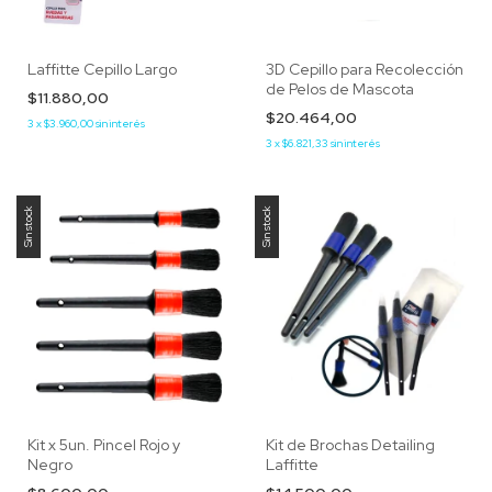
Laffitte Cepillo Largo
3D Cepillo para Recolección
de Pelos de Mascota
$11.880,00
$20.464,00
3
x
$3.960,00
sin interés
3
x
$6.821,33
sin interés
Sin stock
Sin stock
Kit x 5un. Pincel Rojo y
Kit de Brochas Detailing
Negro
Laffitte