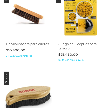
Cepillo Madera para cueros
Juego de 3 cepillos para
taladro
$10.900,00
$25.480,00
3
x
$3.633,33
sin interés
3
x
$8.493,33
sin interés
Sin stock