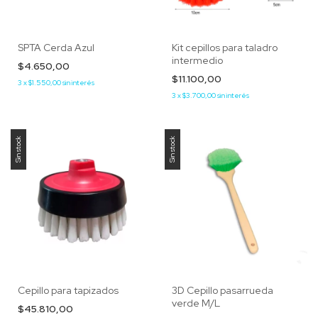
SPTA Cerda Azul
Kit cepillos para taladro
intermedio
$4.650,00
$11.100,00
3
x
$1.550,00
sin interés
3
x
$3.700,00
sin interés
Sin stock
Sin stock
Cepillo para tapizados
3D Cepillo pasarrueda
verde M/L
$45.810,00