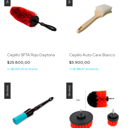
Cepillo SPTA Rojo Daytona
Cepillo Auto Care Blanco
$25.800,00
$5.900,00
3
x
$8.600,00
sin interés
3
x
$1.966,67
sin interés
Sin stock
Sin stock