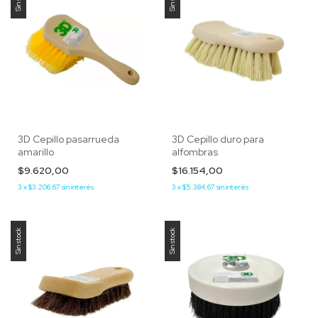
3D Cepillo pasarrueda
3D Cepillo duro para
amarillo
alfombras
$9.620,00
$16.154,00
3
x
$3.206,67
sin interés
3
x
$5.384,67
sin interés
Sin stock
Sin stock