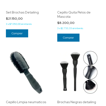
Set Brochas Detailing
Cepillo Quita Pelos de
Mascota
$21.150,00
$8.200,00
3
x
$7.050,00
sin interés
3
x
$2.733,33
sin interés
Cepillo Limpia neumaticos
Brochas Negras detailing