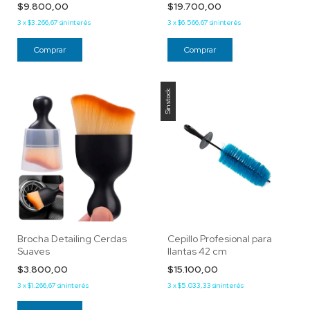
$9.800,00
$19.700,00
3
x
$3.266,67
sin interés
3
x
$6.566,67
sin interés
Sin stock
Brocha Detailing Cerdas
Cepillo Profesional para
Suaves
llantas 42 cm
$3.800,00
$15.100,00
3
x
$1.266,67
sin interés
3
x
$5.033,33
sin interés