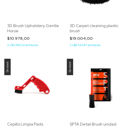
3D Brush Upholstery Gentle
3D Carpet cleaning plastic
Horse
brush
$10.978,00
$19.004,00
3
x
$3.659,33
sin interés
3
x
$6.334,67
sin interés
Sin stock
Sin stock
Cepillo Limpia Pads
SPTA Detail Brush unidad