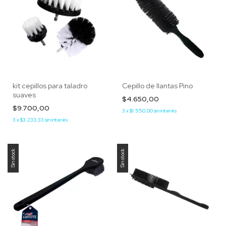
kit cepillos para taladro
Cepillo de llantas Pino
suaves
$4.650,00
$9.700,00
3
x
$1.550,00
sin interés
3
x
$3.233,33
sin interés
Sin stock
Sin stock