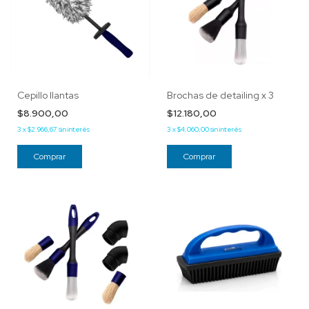
Cepillo llantas
Brochas de detailing x 3
$8.900,00
$12.180,00
3
x
$2.966,67
sin interés
3
x
$4.060,00
sin interés