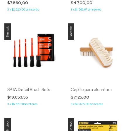
$7.860,00
$4.700,00
3
x
$2.620,00
sin interés
3
x
$1.566,67
sin interés
Sin stock
Sin stock
SPTA Detail Brush Sets
Cepillo para alcantara
$19.653,55
$7.125,00
3
x
$6.551,18
sin interés
3
x
$2.375,00
sin interés
Sin stock
Sin stock